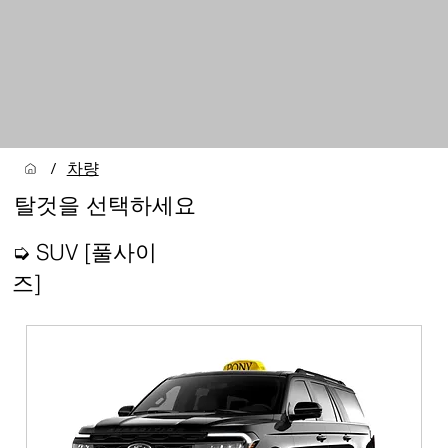
차량
/
탈것을 선택하세요
➭ SUV [풀사이
즈]