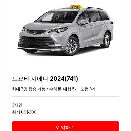
토요타 시에나 2024(741)
최대 7명 탑승 가능 / 수하물: 대형 5개, 소형 3개
2시간
최
최저 US$200
저
200
미
국
예약하기
달