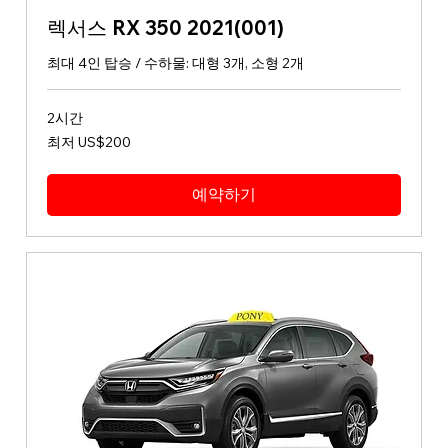
렉서스 RX 350 2021(001)
최대 4인 탑승 / 수하물: 대형 3개, 소형 2개
2시간
최
최저 US$200
저
200
미
국
예약하기
달
러