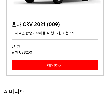
혼다 CRV 2021 (009)
최대 4인 탑승 / 수하물: 대형 3개, 소형 2개
2시간
최
최저 US$200
저
200
미
국
예약하기
달
러
➭ 미니밴