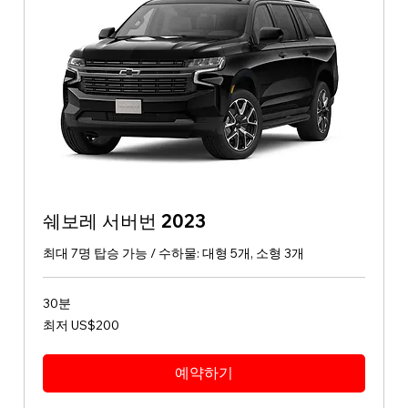
쉐보레 서버번 2023
최대 7명 탑승 가능 / 수하물: 대형 5개, 소형 3개
30분
최
최저 US$200
저
200
미
국
예약하기
달
러