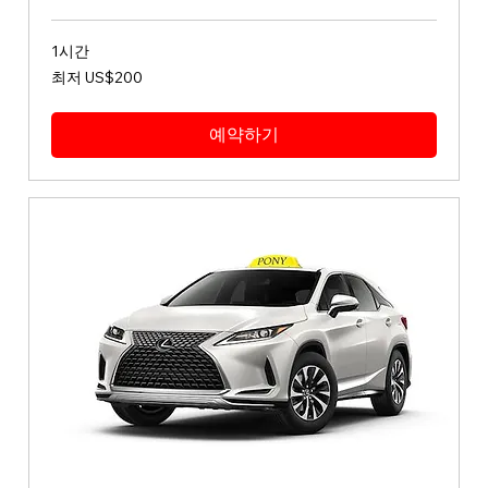
1시간
최
최저 US$200
저
200
미
국
예약하기
달
러