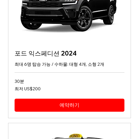
포드 익스페디션 2024
최대 6명 탑승 가능 / 수하물: 대형 4개, 소형 2개
30분
최
최저 US$200
저
200
미
국
예약하기
달
러