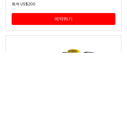
최
최저 US$200
저
200
미
국
예약하기
달
러
2024년형 토요타 시에나