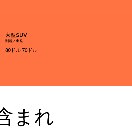
大型SUV
到着／出発
80ドル 70ドル
含まれ