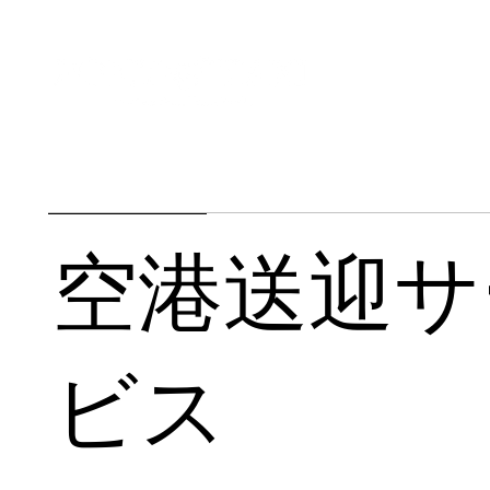
家
について
空港送迎サ
ビス