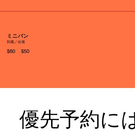
ミニバン
到着／出発
$60 $50
優先予約に