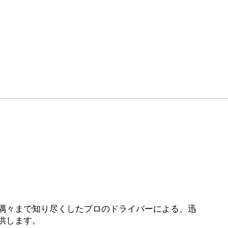
ログイン
予約
サービス
隅々まで知り尽くしたプロのドライバーによる、迅
供します。